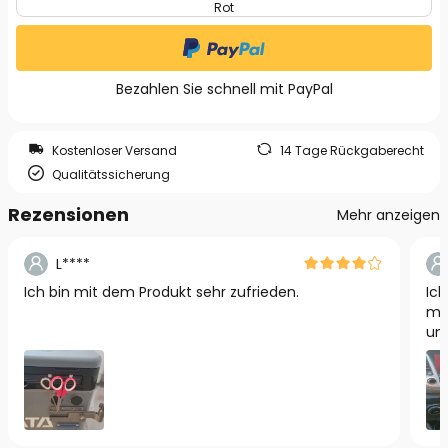
Rot
Bezahlen Sie schnell mit PayPal
Kostenloser Versand
14 Tage Rückgaberecht
Qualitätssicherung
Rezensionen
Mehr anzeigen
L****
Ich bin mit dem Produkt sehr zufrieden.
Ich
mag
und