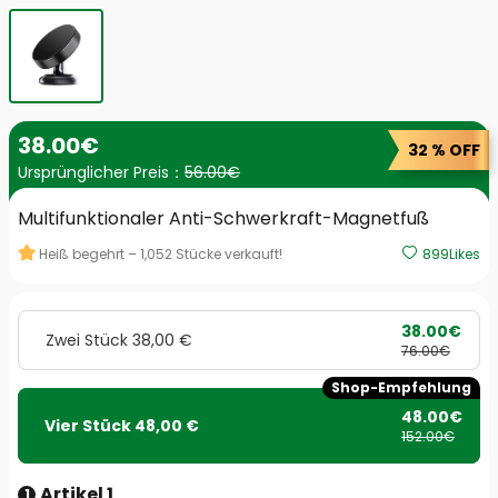
38
.00
€
32 % OFF
Ursprünglicher Preis：
56.00
€
Multifunktionaler Anti-Schwerkraft-Magnetfuß
Heiß begehrt –
1,052
Stücke verkauft!
899
Likes
38
.00
€
Zwei Stück 38,00 €
76
.00
€
Shop-Empfehlung
48
.00
€
Vier Stück 48,00 €
152
.00
€
Artikel 1
1